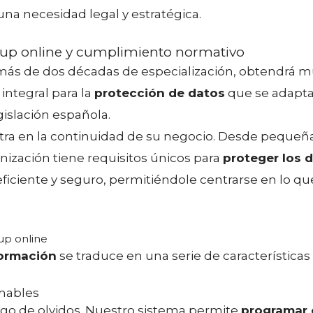
una necesidad legal y estratégica.
kup online y cumplimiento normativo
 más de dos décadas de especialización, obtendrá
integral para la
protección de datos
que se adapta 
egislación española.
tra en la continuidad de su negocio. Desde peque
zación tiene requisitos únicos para
proteger los 
ficiente y seguro, permitiéndole centrarse en lo qu
up online
formación
se traduce en una serie de características
mables
sgo de olvidos. Nuestro sistema permite
programar 