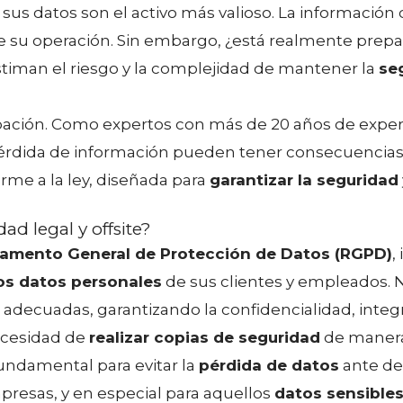
sus datos son el activo más valioso. La información 
de su operación. Sin embargo, ¿está realmente prep
iman el riesgo y la complejidad de mantener la
se
ción. Como expertos con más de 20 años de experi
 pérdida de información pueden tener consecuencias
rme a la ley, diseñada para
garantizar la seguridad
ad legal y offsite?
amento General de Protección de Datos (RGPD)
,
os datos personales
de sus clientes y empleados. N
adecuadas, garantizando la confidencialidad, integr
necesidad de
realizar copias de seguridad
de manera
fundamental para evitar la
pérdida de datos
ante des
presas, y en especial para aquellos
datos sensible