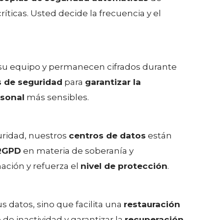
ríticas. Usted decide la frecuencia y el
 su equipo y permanecen cifrados durante
 de seguridad
para
garantizar la
rsonal
más sensibles.
uridad, nuestros
centros de datos
están
RGPD
en materia de soberanía y
mación y refuerza el
nivel de protección
.
s datos, sino que facilita una
restauración
de inactividad y garantizar la
recuperación