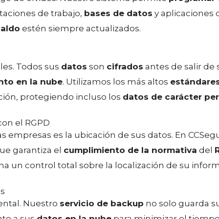
staciones de trabajo,
bases de datos
y aplicaciones c
paldo
estén siempre actualizados.
bles. Todos sus
datos
son
cifrados
antes de salir de
to en la nube
. Utilizamos los más altos
estándares
ción, protegiendo incluso los
datos de carácter pe
con el RGPD
s empresas es la ubicación de sus datos. En CCSeg
ue garantiza el
cumplimiento de la normativa
del
ona un control total sobre la localización de su infor
os
ental. Nuestro
servicio de backup
no solo guarda su
nte a sus
datos en la nube
para minimizar el tiempo 