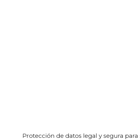
Ir
al
contenido
Protección de datos legal y segura par