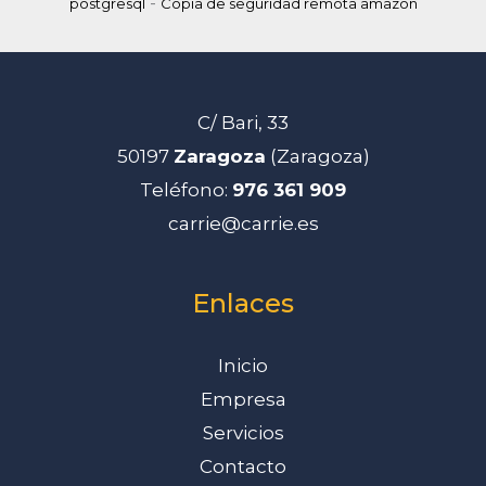
-
postgresql
Copia de seguridad remota amazon
C/ Bari, 33
50197
Zaragoza
(Zaragoza)
Teléfono:
976 361 909
carrie@carrie.es
Enlaces
Inicio
Empresa
Servicios
Contacto