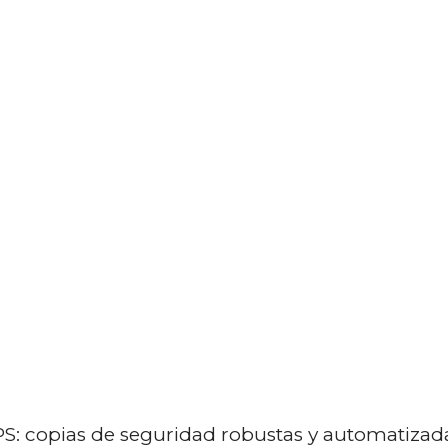
INICIO
SERVICIOS
EMPRESA
Copias de seguridad VPS
 VPS: copias de seguridad robustas y automatiz