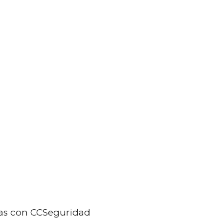
CONTACTO
PANEL
976 36 19 09
adas con CCSeguridad