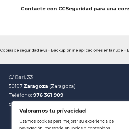
Contacte con CCSeguridad para una cons
-
-
Copias de seguridad aws
Backup online aplicaciones en la nube
C/ Bari, 33
50197
Zaragoza
(Zaragoza)
Teléfono:
976 361 909
carrie@carrie.es
Valoramos tu privacidad
Usamos cookies para mejorar su experiencia de
navegación, mostrarle anuncios o contenidos